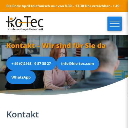
Bis Ende April telefonisch nur von 8.30 – 13.30 Uhr erreichbar - + 49
(0)2163 - 9 87 38 27 - info@kio-tec.com
Kontakt – Wir sind für Sie da
+ 49 (0)2163 - 9 87 38 27
info@kio-tec.com
WhatsApp
Kontakt