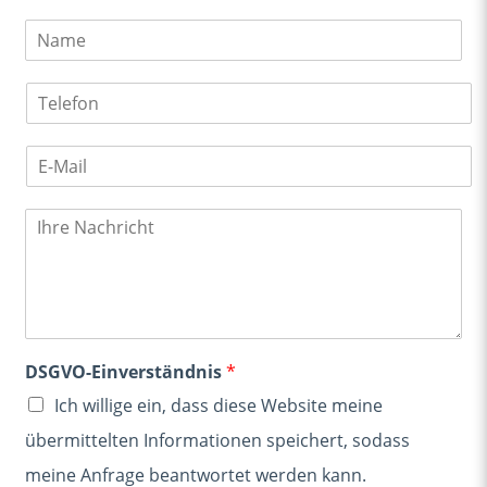
N
a
m
T
e
e
l
E
e
-
f
M
o
N
a
n
a
i
c
l
h
*
r
i
c
h
DSGVO-Einverständnis
*
t
Ich willige ein, dass diese Website meine
übermittelten Informationen speichert, sodass
meine Anfrage beantwortet werden kann.