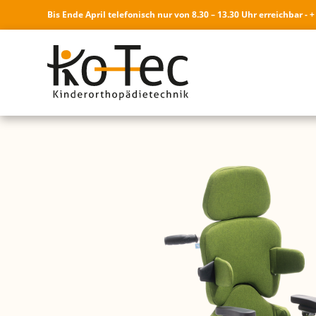
Bis Ende April telefonisch nur von 8.30 – 13.30 Uhr erreichbar - +