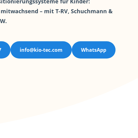
ositionierungssysteme für Kinder:
lfmittel
Sonstiges
& mitwachsend – mit T-RV, Schuchmann &
RW.
7
info@kio-tec.com
WhatsApp