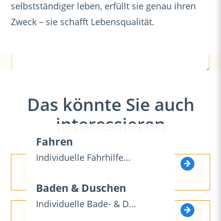
selbstständiger leben, erfüllt sie genau ihren
M
o
N
a
n
Zweck – sie schafft Lebensqualität.
a
i
c
l
h
*
r
i
c
h
DSGVO-Einverständnis
*
t
Das könnte Sie auch
Ich willige ein, dass diese Website meine
übermittelten Informationen speichert, sodass
interessieren
meine Anfrage beantwortet werden kann.
Fahren
Individuelle Fahrhilfe...
Baden & Duschen
Individuelle Bade- & D...